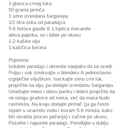
1 glavica crnog luka
50 grama pirinča
1 sitno izrendana šargarepa
1/2 litra soka od paradajza
5-6 listova gaude ili 1 loptica mocarele
aleva paprika, so i biber po ukusu
1-2 kašike ulja
1 kašičica šećera
Priprema:
Izdubite paradajz i okrenite naopako da se ocedi.
Pulpu i sok izmiksajte u blenderu ili jednostavno
izgnječite viljuškom. Iseckajte sitno crni luk,
propržite na ulju, pa dodajte izrendanu šargarepu.
Umešajte meso i alevu pariku i dobro propržite da
ne ostaju grudvice od mesa, već da masa bude
rastresita. Na kraju dodajte pirinač (ja ga često
sipam u uzavrelu vodu i kuvam 5-6 minuta, kako
bih skratila proces pečenja) i začine po ukusu.
Posolite i napunite paradajz. Poređajte u dublju