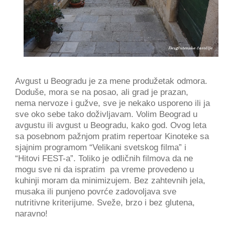
Avgust u Beogradu je za mene produžetak odmora.
Doduše, mora se na posao, ali grad je prazan,
nema nervoze i gužve, sve je nekako usporeno ili ja
sve oko sebe tako doživljavam. Volim Beograd u
avgustu ili avgust u Beogradu, kako god. Ovog leta
sa posebnom pažnjom pratim repertoar Kinoteke sa
sjajnim programom “Velikani svetskog filma” i
“Hitovi FEST-a”. Toliko je odličnih filmova da ne
mogu sve ni da ispratim pa vreme provedeno u
kuhinji moram da minimizujem. Bez zahtevnih jela,
musaka ili punjeno povrće zadovoljava sve
nutritivne kriterijume. Sveže, brzo i bez glutena,
naravno!