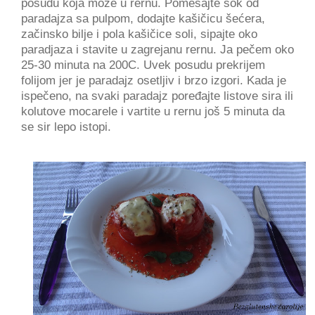
posudu koja može u rernu. Pomešajte sok od
paradajza sa pulpom, dodajte kašičicu šećera,
začinsko bilje i pola kašičice soli, sipajte oko
paradjaza i stavite u zagrejanu rernu. Ja pečem oko
25-30 minuta na 200C. Uvek posudu prekrijem
folijom jer je paradajz osetljiv i brzo izgori. Kada je
ispečeno, na svaki paradajz poređajte listove sira ili
kolutove mocarele i vartite u rernu još 5 minuta da
se sir lepo istopi.