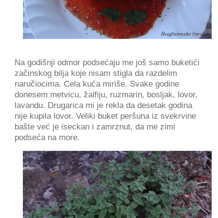
Na godišnji odmor podsećaju me još samo buketići
začinskog bilja koje nisam stigla da razdelim
naručiocima. Cela kuća miriše. Svake godine
donesem metvicu, žalfiju, ruzmarin, bosljak, lovor,
lavandu. Drugarica mi je rekla da desetak godina
nije kupila lovor. Veliki buket peršuna iz svekrvine
bašte već je iseckan i zamrznut, da me zimi
podseća na more.