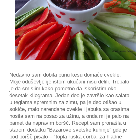
Nedavno sam dobila punu kesu domaće cvekle.
Moje oduševljenje istom ukućani nisu delili. Trebalo
je da smislim kako pametno da iskoristim oko
desetak kilograma. Jedan deo je završio kao salata
u teglama spremnim za zimu, pa je deo otišao u
sokiće, malo narendane cvekle i jabuka sa orasima
nosila sam na posao za užinu, a onda mi je palo na
pamet da napravim boršč. Recept sam pronašla u
starom dodatku “Bazarove svetske kuhinje” gde je
pod boršč pisalo – “topla ruska čorba, za hladne