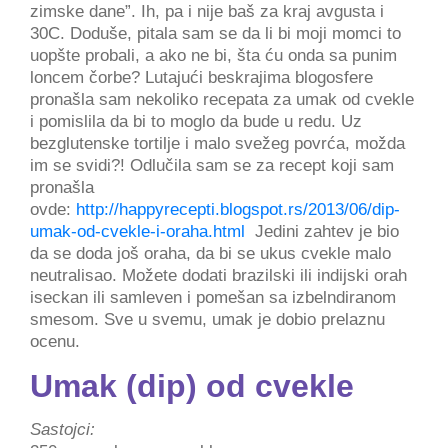
zimske dane”. Ih, pa i nije baš za kraj avgusta i
30C. Doduše, pitala sam se da li bi moji momci to
uopšte probali, a ako ne bi, šta ću onda sa punim
loncem čorbe? Lutajući beskrajima blogosfere
pronašla sam nekoliko recepata za umak od cvekle
i pomislila da bi to moglo da bude u redu. Uz
bezglutenske tortilje i malo svežeg povrća, možda
im se svidi?! Odlučila sam se za recept koji sam
pronašla
ovde:
http://happyrecepti.blogspot.rs/2013/06/dip-
umak-od-cvekle-i-oraha.html
Jedini zahtev je bio
da se doda još oraha, da bi se ukus cvekle malo
neutralisao. Možete dodati brazilski ili indijski orah
iseckan ili samleven i pomešan sa izbelndiranom
smesom. Sve u svemu, umak je dobio prelaznu
ocenu.
Umak (dip) od cvekle
Sastojci: