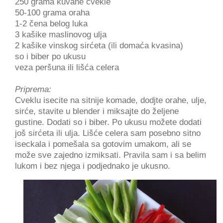
250 grama kuvane cvekle
50-100 grama oraha
1-2 čena belog luka
3 kašike maslinovog ulja
2 kašike vinskog sirćeta (ili domaća kvasina)
so i biber po ukusu
veza peršuna ili lišća celera
Priprema:
Cveklu isecite na sitnije komade, dodjte orahe, ulje,
sirće
, stavite u blender i miksajte do željene
gustine. Dodati so i biber. Po ukusu možete dodati
još sirćeta ili ulja. Lišće celera sam posebno sitno
iseckala i pomešala sa gotovim umakom, ali se
može sve zajedno izmiksati. Pravila sam i sa belim
lukom i bez njega i podjednako je ukusno.