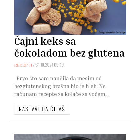
Čajni keks sa
čokoladom bez glutena
/
31.10.2021 09:49
RECEPTI
Prvo što sam naučila da mesim od
bezglutenskog brašna bio je hleb. Ne
računam recepte za kolače sa voćem…
NASTAVI DA ČITAŠ