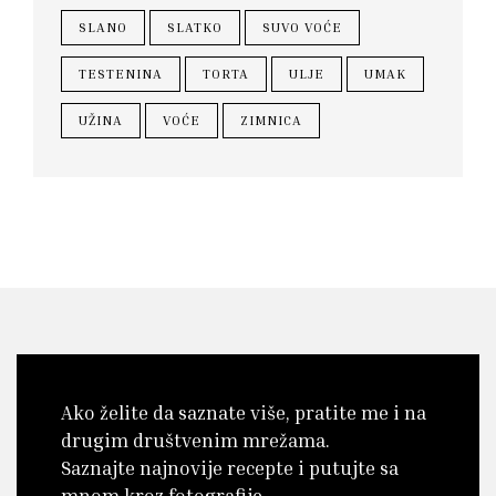
SLANO
SLATKO
SUVO VOĆE
TESTENINA
TORTA
ULJE
UMAK
UŽINA
VOĆE
ZIMNICA
Ako želite da saznate više, pratite me i na
drugim društvenim mrežama.
Saznajte najnovije recepte i putujte sa
mnom kroz fotografije.