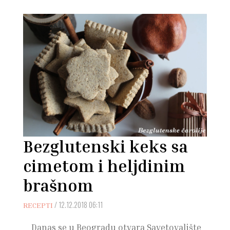
Bezglutenski keks sa
cimetom i heljdinim
brašnom
/
12.12.2018 06:11
RECEPTI
Danas se u Beogradu otvara Savetovalište