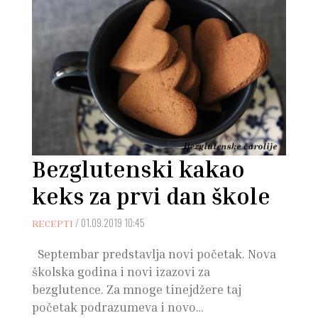
Bezglutenski kakao
keks za prvi dan škole
/
01.09.2019 10:45
RECEPTI
Septembar predstavlja novi početak. Nova
školska godina i novi izazovi za
bezglutence. Za mnoge tinejdžere taj
početak podrazumeva i novo…