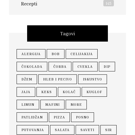
Recepti
145
Tagovi
ALERGIJA
BOB
CELIJAKIJA
ČOKOLADA
ČORBA
CVEKLA
DIP
DŽEM
HLEB I PECIVO
ISKUSTVO
JAJA
KEKS
KOLAČ
KUGLOF
LIMUN
MAFINI
MORE
PATLIDŽAN
PIZZA
POSNO
PUTOVANJA
SALATA
SAVETI
SIR