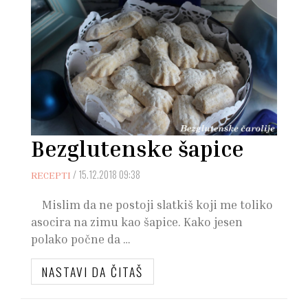
Bezglutenske šapice
/
15.12.2018 09:38
RECEPTI
Mislim da ne postoji slatkiš koji me toliko
asocira na zimu kao šapice. Kako jesen
polako počne da …
NASTAVI DA ČITAŠ