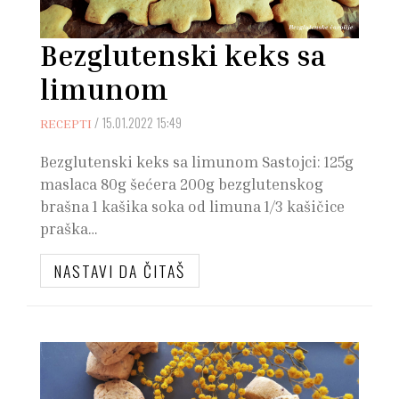
Bezglutenski keks sa
limunom
/
15.01.2022 15:49
RECEPTI
Bezglutenski keks sa limunom Sastojci: 125g
maslaca 80g šećera 200g bezglutenskog
brašna 1 kašika soka od limuna 1/3 kašičice
praška…
NASTAVI DA ČITAŠ