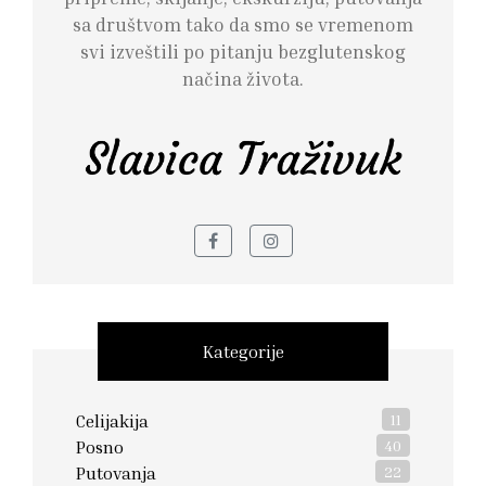
sa društvom tako da smo se vremenom
svi izveštili po pitanju bezglutenskog
načina života.
Kategorije
Celijakija
11
Posno
40
Putovanja
22