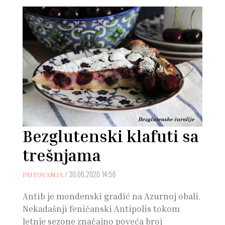
Bezglutenski klafuti sa
trešnjama
/
30.06.2020 14:56
PUTOVANJA
Antib je mondenski gradić na Azurnoj obali.
Nekadašnji feničanski Antipolis tokom
letnje sezone značajno poveća broj