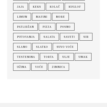
JAJA
KEKS
KOLAČ
KUGLOF
LIMUN
MAFINI
MORE
PATLIDŽAN
PIZZA
POSNO
PUTOVANJA
SALATA
SAVETI
SIR
SLANO
SLATKO
SUVO VOĆE
TESTENINA
TORTA
ULJE
UMAK
UŽINA
VOĆE
ZIMNICA