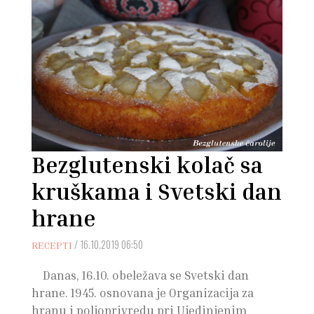
Bezglutenski kolač sa
kruškama i Svetski dan
hrane
/
16.10.2019 06:50
RECEPTI
Danas, 16.10. obeležava se Svetski dan
hrane. 1945. osnovana je Organizacija za
hranu i poljoprivredu pri Ujedinjenim