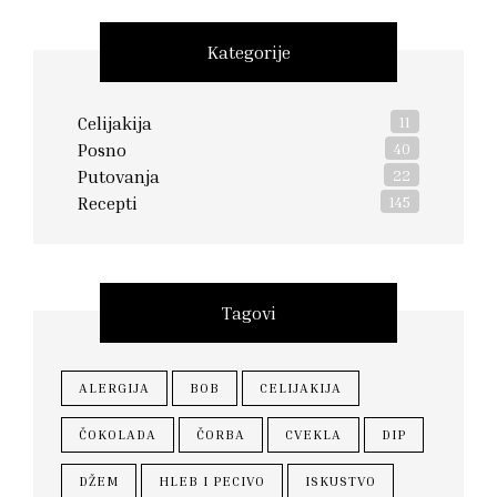
Kategorije
Celijakija
11
Posno
40
Putovanja
22
Recepti
145
Tagovi
ALERGIJA
BOB
CELIJAKIJA
ČOKOLADA
ČORBA
CVEKLA
DIP
DŽEM
HLEB I PECIVO
ISKUSTVO