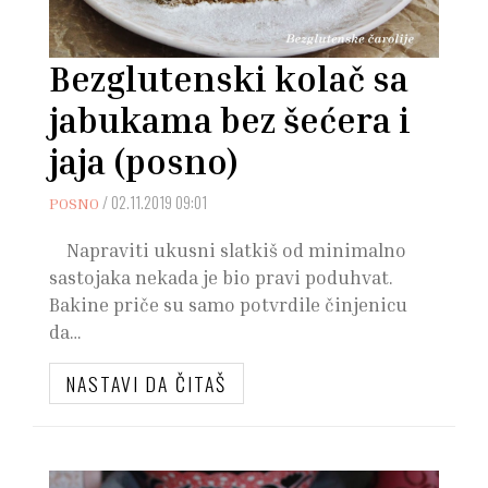
Bezglutenski kolač sa
jabukama bez šećera i
jaja (posno)
/
02.11.2019 09:01
POSNO
Napraviti ukusni slatkiš od minimalno
sastojaka nekada je bio pravi poduhvat.
Bakine priče su samo potvrdile činjenicu
da…
NASTAVI DA ČITAŠ