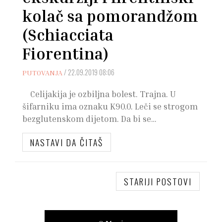
kolač sa pomorandžom
(Schiacciata
Fiorentina)
/
22.09.2019 08:06
PUTOVANJA
Celijakija je ozbiljna bolest. Trajna. U
šifarniku ima oznaku K90.0. Leči se strogom
bezglutenskom dijetom. Da bi se…
NASTAVI DA ČITAŠ
STARIJI POSTOVI